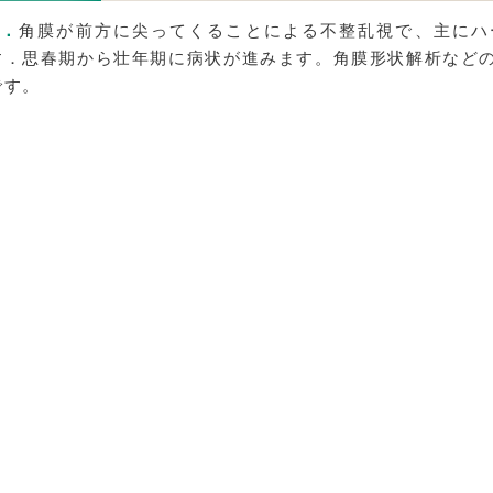
A．
角膜が前方に尖ってくることによる不整乱視で、主にハ
す．思春期から壮年期に病状が進みます。角膜形状解析など
です。