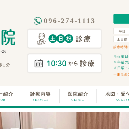
096-274-1113
平日
土日祝
診療時間に
-26
※火曜日
※午後の
歩1分
※日曜・
一般名処
ー紹介
診療内容
医院紹介
地図・受
TOR
SERVICE
CLINIC
ACCES