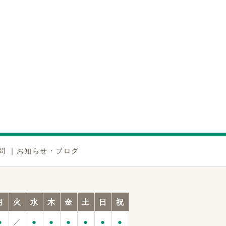
問
｜
お知らせ・ブログ
月
火
水
木
金
土
日
祝
●
／
●
●
●
●
●
●