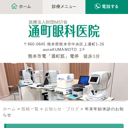
〒860-0845 熊本県熊本市中央区上通町1-26
auneKUMAMOTO ２F
熊本市電「通町筋」電停 徒歩1分
ホーム
>
投稿一覧
>
お知らせ・ブログ
>
年末年始休診のお知
らせ